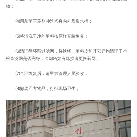
物；
⑷用杀菌灭藻剂冲洗塔身内外及集水槽；
⑸将清洗干净的填料按原样安装恢复；
⑹清理循环泵过滤网，将铁锈、填料皮和其它异物清理干净，
检查滤网是否完好，冷却塔如有坏损者更换新网；
⑺全部恢复后，请甲方管理人员验收；
⑻撤离乙方物品，打扫现场卫生；